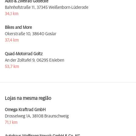
Auto & Zweirad Gödecke
Bahnhofstraße 11,
37345 Weißenborn-Lüderode
34,1 km
Bikes and More
Okerstraße 10,
38640 Goslar
37,4 km
Quad-Motorrad Goltz
An der Zolltafel 9,
06295 Eisleben
53,7 km
Lojas na mesma região
Omega Kraftrad GmbH
Drosselweg 1A,
38108 Braunschweig
71,1 km