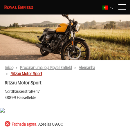
Pt
Início
Procurar uma loja Royal Enfield
Alemanha
Ritzau Motor-Sport
Ritzau Motor-Sport
Nordhäuserstraße 17,
38899 Hasselfelde
Fechada agora.
Abre às 09:00