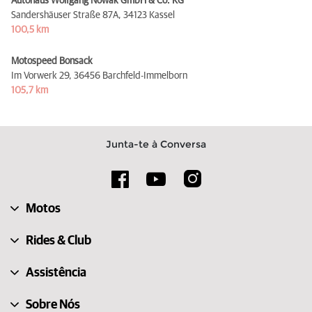
Autohaus Wolfgang Nowak GmbH & Co. KG
Sandershäuser Straße 87A,
34123 Kassel
100,5 km
Motospeed Bonsack
Im Vorwerk 29,
36456 Barchfeld-Immelborn
105,7 km
Junta-te à Conversa
Motos
Rides & Club
Assistência
Sobre Nós