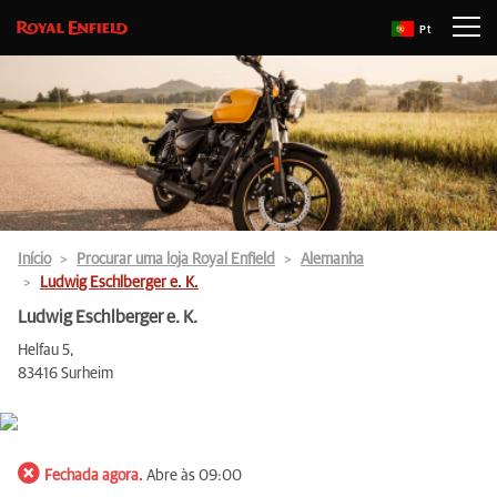
Pt
Início
Procurar uma loja Royal Enfield
Alemanha
Ludwig Eschlberger e. K.
Ludwig Eschlberger e. K.
Helfau 5,
83416 Surheim
Fechada agora.
Abre às 09:00