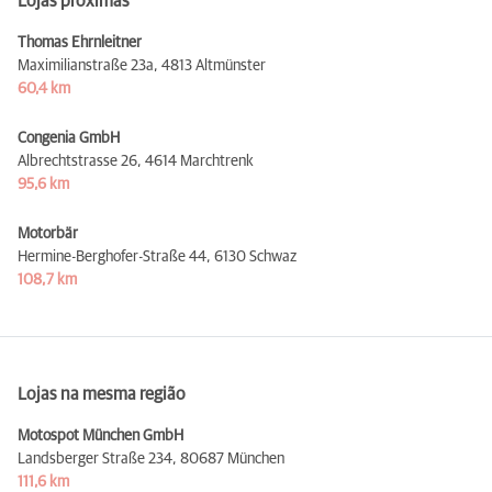
Lojas próximas
Thomas Ehrnleitner
Maximilianstraße 23a,
4813 Altmünster
60,4 km
Congenia GmbH
Albrechtstrasse 26,
4614 Marchtrenk
95,6 km
Motorbär
Hermine-Berghofer-Straße 44,
6130 Schwaz
108,7 km
Lojas na mesma região
Motospot München GmbH
Landsberger Straße 234,
80687 München
111,6 km