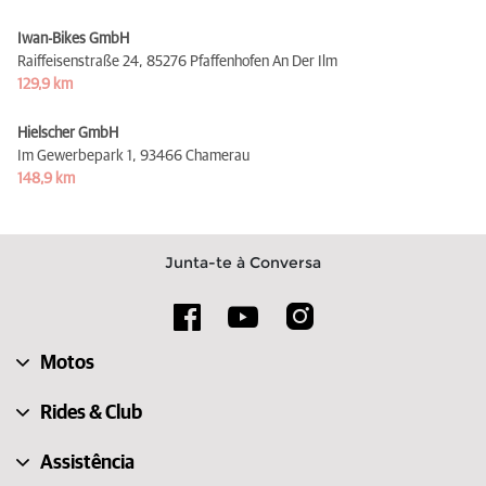
Iwan-Bikes GmbH
Raiffeisenstraße 24,
85276 Pfaffenhofen An Der Ilm
129,9 km
Hielscher GmbH
Im Gewerbepark 1,
93466 Chamerau
148,9 km
Junta-te à Conversa
Motos
Rides & Club
Assistência