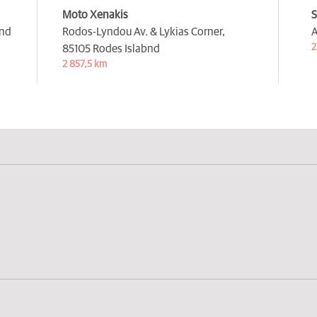
Moto Xenakis
S
and
Rodos-Lyndou Av. & Lykias Corner,
A
2
85105 Rodes Islabnd
2 857,5 km