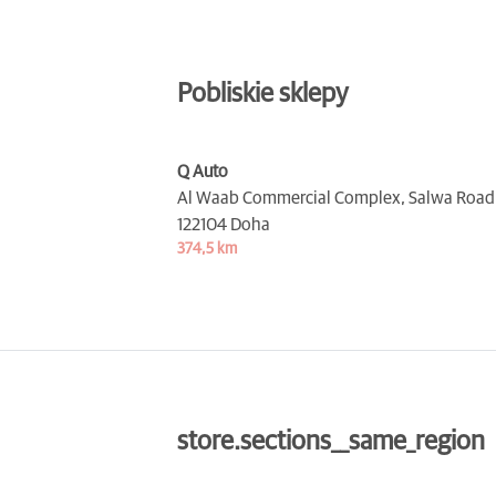
Pobliskie sklepy
Q Auto
Al Waab Commercial Complex, Salwa Road,
122104 Doha
374,5 km
store.sections__same_region