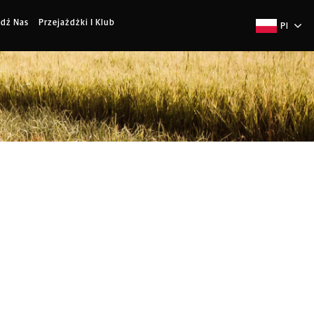
jdź Nas
Przejażdżki I Klub
Pl