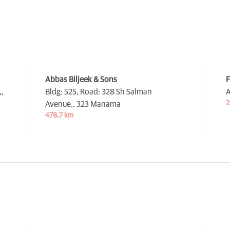
Abbas Biljeek & Sons
F
,
Bldg: 525, Road: 328 Sh Salman
A
2
Avenue,,
323 Manama
478,7 km