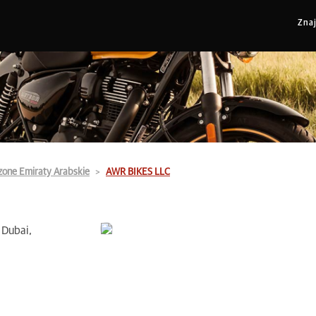
Zna
zone Emiraty Arabskie
AWR BIKES LLC
 Dubai,