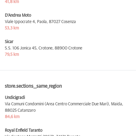
41,8 km
D'Andrea Moto
Viale Ippocrate 4, Paola,
87027 Cosenza
53,3 km
Sicar
S.S. 106 Jonica 45, Crotone,
88900 Crotone
79,5 km
store.sections__same_region
Undicigradi
Via Comuni Condomini (Area Centro Commerciale Due Mari), Maida,
88025 Catanzaro
84,6 km
Royal Enfield Taranto