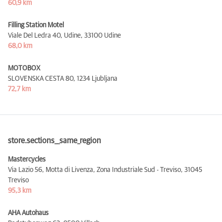
60,9 km
Filling Station Motel
Viale Del Ledra 40, Udine,
33100 Udine
68,0 km
MOTOBOX
SLOVENSKA CESTA 80,
1234 Ljubljana
72,7 km
store.sections__same_region
Mastercycles
Via Lazio 56, Motta di Livenza, Zona Industriale Sud - Treviso,
31045
Treviso
95,3 km
AHA Autohaus