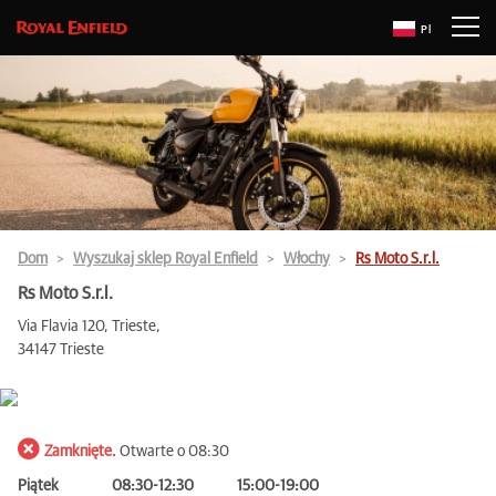
Pl
Dom
Wyszukaj sklep Royal Enfield
Włochy
Rs Moto S.r.l.
Rs Moto S.r.l.
Via Flavia 120, Trieste,
34147 Trieste
Zamknięte.
Otwarte o 08:30
Piątek
08:30-12:30
15:00-19:00