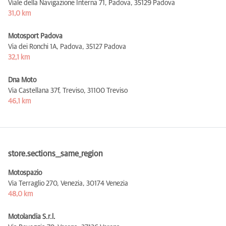
Viale della Navigazione Interna 71, Padova,
35129 Padova
31,0 km
Motosport Padova
Via dei Ronchi 1A, Padova,
35127 Padova
32,1 km
Dna Moto
Via Castellana 37f, Treviso,
31100 Treviso
46,1 km
store.sections__same_region
Motospazio
Via Terraglio 270, Venezia,
30174 Venezia
48,0 km
Motolandia S.r.l.