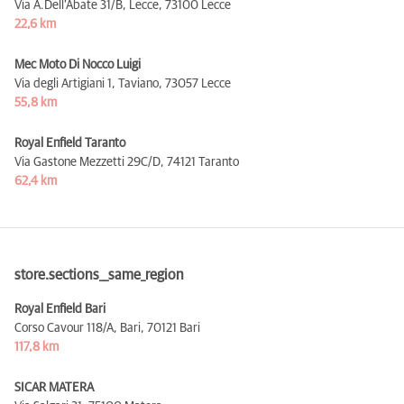
Via A.Dell’Abate 31/B, Lecce,
73100 Lecce
22,6 km
Mec Moto Di Nocco Luigi
Via degli Artigiani 1, Taviano,
73057 Lecce
55,8 km
Royal Enfield Taranto
Via Gastone Mezzetti 29C/D,
74121 Taranto
62,4 km
store.sections__same_region
Royal Enfield Bari
Corso Cavour 118/A, Bari,
70121 Bari
117,8 km
SICAR MATERA