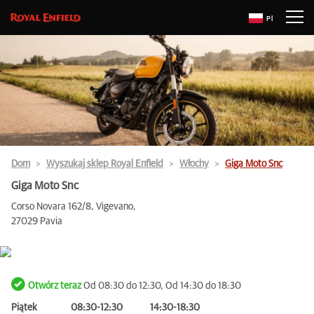
Pl
Dom
Wyszukaj sklep Royal Enfield
Włochy
Giga Moto Snc
Giga Moto Snc
Corso Novara 162/8, Vigevano,
27029 Pavia
Otwórz teraz
Od 08:30 do 12:30, Od 14:30 do 18:30
Piątek
08:30-12:30
14:30-18:30