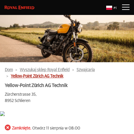
Pl
Dom
Wyszukaj sklep Royal Enfield
Szwajcaria
Yellow-Point Zürich AG Technik
Yellow-Point Zürich AG Technik
Zürcherstrasse 35,
8952 Schlieren
Zamknięte.
Otwórz 11 sierpnia w 08:00