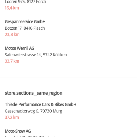
Looren 975,
8127 Forch
16,4 km
Gespannservice GmbH
Botzen 17,
8416 Flaach
23,8 km
Motos Wernli AG
Safenwilerstrasse 14,
5742 Kölliken
33,7 km
store.sections__same_region
Thiede-Performance Cars & Bikes GmbH
Gassenackerweg 6,
79730 Murg
37,2 km
Moto-Show AG