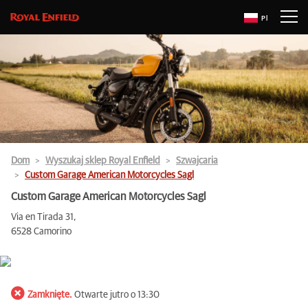
Pl
Dom
Wyszukaj sklep Royal Enfield
Szwajcaria
Custom Garage American Motorcycles Sagl
Custom Garage American Motorcycles Sagl
Via en Tirada 31,
6528 Camorino
Zamknięte.
Otwarte jutro o 13:30