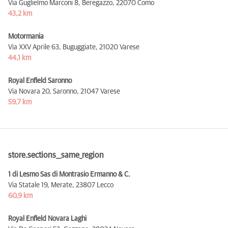
Via Guglielmo Marconi 8, Beregazzo,
22070 Como
43,2 km
Motormania
Via XXV Aprile 63, Buguggiate,
21020 Varese
44,1 km
Royal Enfield Saronno
Via Novara 20, Saronno,
21047 Varese
59,7 km
store.sections__same_region
1 di Lesmo Sas di Montrasio Ermanno & C.
Via Statale 19, Merate,
23807 Lecco
60,9 km
Royal Enfield Novara Laghi