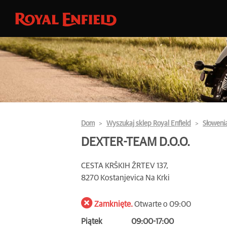
Dom
Wyszukaj sklep Royal Enfield
Słoweni
DEXTER-TEAM D.O.O.
CESTA KRŠKIH ŽRTEV 137,
8270 Kostanjevica Na Krki
Zamknięte.
Otwarte o 09:00
Piątek
09:00-17:00