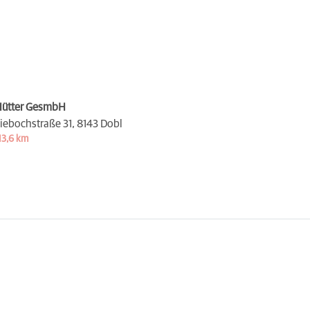
ütter GesmbH
iebochstraße 31,
8143 Dobl
13,6 km