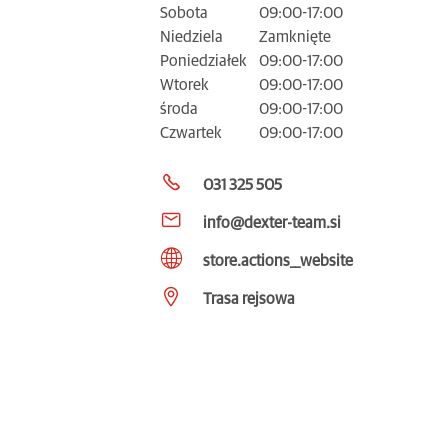
Sobota
09:00-17:00
Niedziela
Zamknięte
Poniedziałek
09:00-17:00
Wtorek
09:00-17:00
środa
09:00-17:00
Czwartek
09:00-17:00
031 325 505
info@dexter-team.si
store.actions__website
Trasa rejsowa