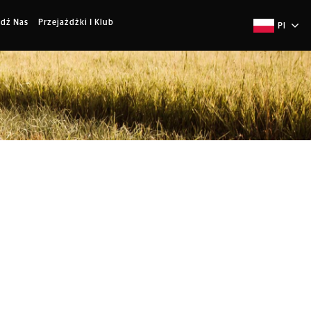
jdź Nas
Przejażdżki I Klub
Pl