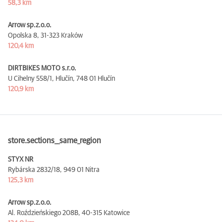
58,3 km
Arrow sp.z.o.o.
Opolska 8,
31-323 Kraków
120,4 km
DIRTBIKES MOTO s.r.o.
U Cihelny 558/1, Hlučín,
748 01 Hlučín
120,9 km
store.sections__same_region
STYX NR
Rybárska 2832/18,
949 01 Nitra
125,3 km
Arrow sp.z.o.o.
Al. Roździeńskiego 208B,
40-315 Katowice