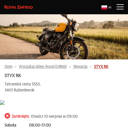
Pl
Dom
Wyszukaj sklep Royal Enfield
Słowacja
STYX RK
STYX RK
Tatranská cesta 5553,
3401 Ružomberok
Zamknięte.
Otwórz 10 sierpnia w 09:00
Sobota
09:00-17:00