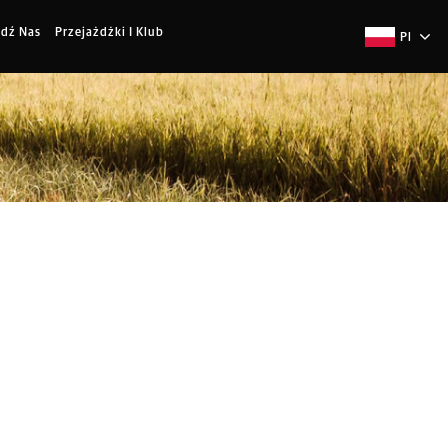
jdź Nas
Przejażdżki I Klub
Pl