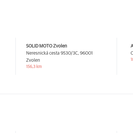
SOLID MOTO Zvolen
A
Neresnická cesta 9530/3C,
96001
O
1
Zvolen
156,3 km