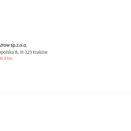
rrow sp.z.o.o.
polska 8,
31-323 Kraków
81,9 km