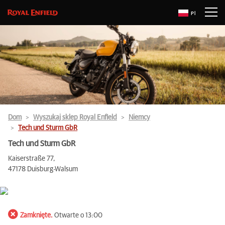
Pl
Dom
Wyszukaj sklep Royal Enfield
Niemcy
Tech und Sturm GbR
Tech und Sturm GbR
Kaiserstraße 77,
47178 Duisburg-Walsum
Zamknięte.
Otwarte o 13:00