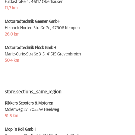
Fuldastraße 4,
46117 Oberhausen
11,7 km
Motorradtechnik Geenen GmbH
Heinrich-Horten-Straße 2c,
47906 Kempen
26,0 km
Motorradtechnik Flöck GmbH
Marie-Curie-Straße 3-5,
41515 Grevenbroich
50,4 km
store.sections__same_region
Rikkers Scooters & Motoren
Molenweg 27,
7055AV Heelweg
51,5 km
Mop´n Roll GmbH