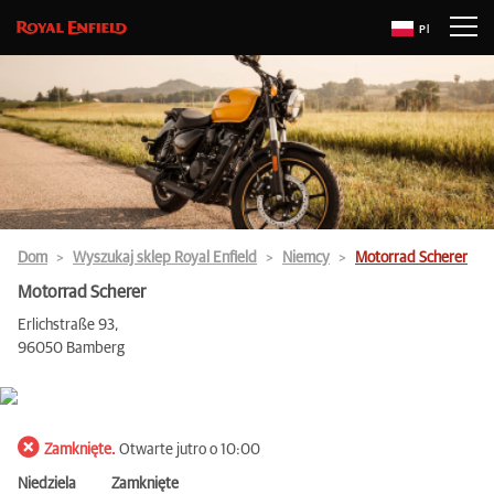
Pl
Dom
Wyszukaj sklep Royal Enfield
Niemcy
Motorrad Scherer
Motorrad Scherer
Erlichstraße 93,
96050 Bamberg
Zamknięte.
Otwarte jutro o 10:00
Niedziela
Zamknięte