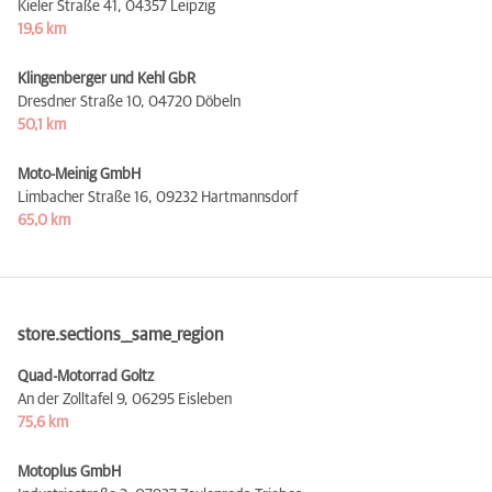
Kieler Straße 41,
04357 Leipzig
19,6 km
Klingenberger und Kehl GbR
Dresdner Straße 10,
04720 Döbeln
50,1 km
Moto-Meinig GmbH
Limbacher Straße 16,
09232 Hartmannsdorf
65,0 km
store.sections__same_region
Quad-Motorrad Goltz
An der Zolltafel 9,
06295 Eisleben
75,6 km
Motoplus GmbH