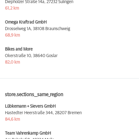
Diepholzer Straße 14a,
27232 Sulingen
61,2 km
Omega Kraftrad GmbH
Drosselweg 1A,
38108 Braunschweig
68,9 km
Bikes and More
Okerstraße 10,
38640 Goslar
82,0 km
store.sections__same_region
Lübkemann + Sievers GmbH
Hastedter Heerstraße 344,
28207 Bremen
84,6 km
Team Vahrenkamp GmbH