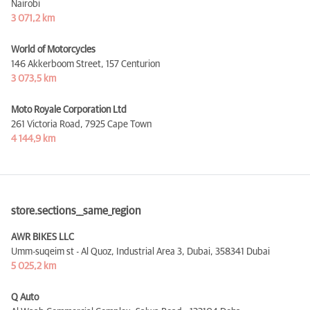
Nairobi
3 071,2 km
World of Motorcycles
146 Akkerboom Street,
157 Centurion
3 073,5 km
Moto Royale Corporation Ltd
261 Victoria Road,
7925 Cape Town
4 144,9 km
store.sections__same_region
AWR BIKES LLC
Umm-suqeim st - Al Quoz, Industrial Area 3, Dubai,
358341 Dubai
5 025,2 km
Q Auto