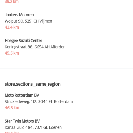
39,2 km
Jonkers Motoren
Wolput 90,
5251 CH Vlijmen
43,4 km
Hoegee Suzuki Center
Koningstraat 88,
6654 AH Afferden
45,5 km
store.sections__same_region
Moto Rotterdam BV
Strickledeweg, 112,
3044 EL Rotterdam
46,3 km
Star Twin Motors BV
Kanaal Zuid 484,
7371 GL Loenen