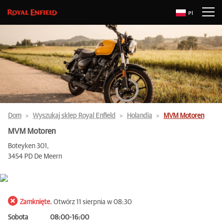
Pl
Dom
Wyszukaj sklep Royal Enfield
Holandia
MVM Motoren
MVM Motoren
Boteyken 301,
3454 PD De Meern
Zamknięte.
Otwórz 11 sierpnia w 08:30
Sobota
08:00-16:00