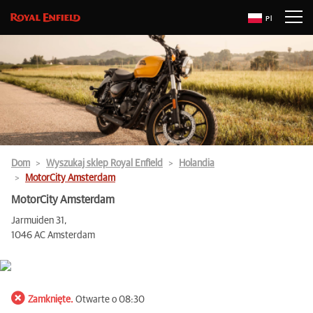
Pl
Dom
Wyszukaj sklep Royal Enfield
Holandia
MotorCity Amsterdam
MotorCity Amsterdam
Jarmuiden 31,
1046 AC Amsterdam
Zamknięte.
Otwarte o 08:30