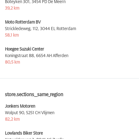
Boteyken 301,
3454 PD De Meern
39,2 km
Moto Rotterdam BV
Strickledeweg, 112,
3044 EL Rotterdam
58,1 km
Hoegee Suzuki Center
Koningstraat 88,
6654 AH Afferden
80,5 km
store.sections__same_region
Jonkers Motoren
Wolput 90,
5251 CH Vlijmen
82,2 km
Lowlands Biker Store