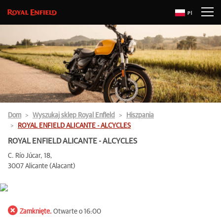
Pl
Dom
Wyszukaj sklep Royal Enfield
Hiszpania
ROYAL ENFIELD ALICANTE - ALCYCLES
ROYAL ENFIELD ALICANTE - ALCYCLES
C. Río Júcar, 18,
3007 Alicante (Alacant)
Zamknięte.
Otwarte o 16:00