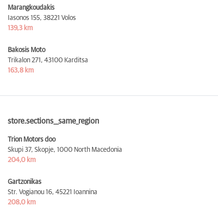
Marangkoudakis
Iasonos 155,
38221 Volos
139,3 km
Bakosis Moto
Trikalon 271,
43100 Karditsa
163,8 km
store.sections__same_region
Trion Motors doo
Skupi 37, Skopje,
1000 North Macedonia
204,0 km
Gartzonikas
Str. Vogianou 16,
45221 Ioannina
208,0 km