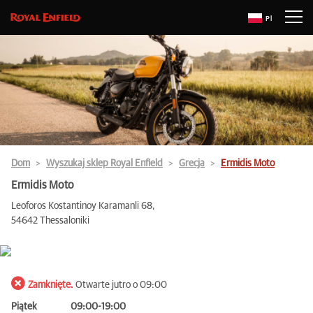
Pl
Dom
Wyszukaj sklep Royal Enfield
Grecja
Ermidis Moto
Ermidis Moto
Leoforos Kostantinoy Karamanli 68,
54642 Thessaloniki
Zamknięte.
Otwarte jutro o 09:00
Piątek
09:00-19:00