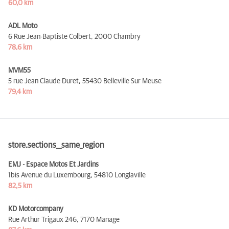
60,0 km
ADL Moto
6 Rue Jean-Baptiste Colbert,
2000 Chambry
78,6 km
MVM55
5 rue Jean Claude Duret,
55430 Belleville Sur Meuse
79,4 km
store.sections__same_region
EMJ - Espace Motos Et Jardins
1bis Avenue du Luxembourg,
54810 Longlaville
82,5 km
KD Motorcompany
Rue Arthur Trigaux 246,
7170 Manage