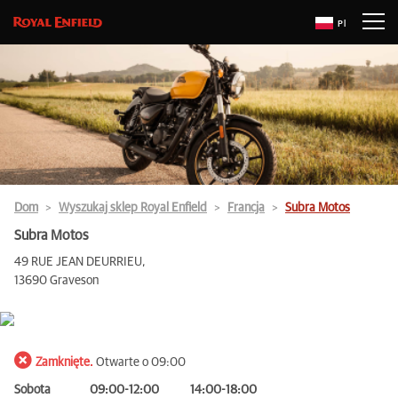
Pl
Dom
Wyszukaj sklep Royal Enfield
Francja
Subra Motos
Subra Motos
49 RUE JEAN DEURRIEU,
13690 Graveson
Zamknięte.
Otwarte o 09:00
Sobota
09:00-12:00
14:00-18:00