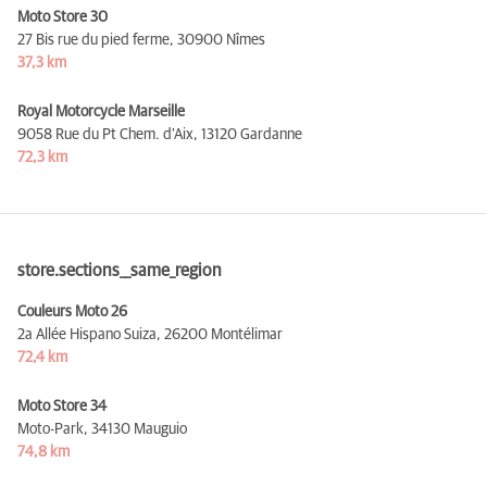
Moto Store 30
27 Bis rue du pied ferme,
30900 Nîmes
37,3 km
Royal Motorcycle Marseille
9058 Rue du Pt Chem. d'Aix,
13120 Gardanne
72,3 km
store.sections__same_region
Couleurs Moto 26
2a Allée Hispano Suiza,
26200 Montélimar
72,4 km
Moto Store 34
Moto-Park,
34130 Mauguio
74,8 km