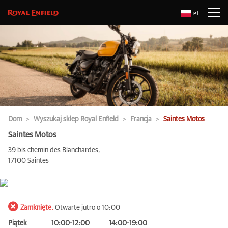
Pl
Dom
Wyszukaj sklep Royal Enfield
Francja
Saintes Motos
Saintes Motos
39 bis chemin des Blanchardes,
17100 Saintes
Zamknięte.
Otwarte jutro o 10:00
Piątek
10:00-12:00
14:00-19:00