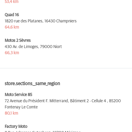
53,4 km
Quad 16
1820 rue des Platanes,
16430 Champniers
64,6 km
Motos 2 Sèvres
430 Av. de Limoges,
79000 Niort
66,3 km
store.sections__same_region
Moto Service 85
72 Avenue du Président F. Mitterrand, Bâtiment 2 - Cellule 4 ,
85200
Fontenay Le Comte
80,1 km
Factory Moto