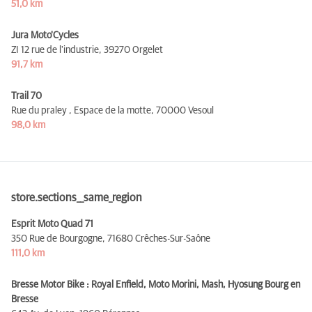
51,0 km
Jura Moto'Cycles
ZI 12 rue de l'industrie,
39270 Orgelet
91,7 km
Trail 70
Rue du praley , Espace de la motte,
70000 Vesoul
98,0 km
store.sections__same_region
Esprit Moto Quad 71
350 Rue de Bourgogne,
71680 Crêches-Sur-Saône
111,0 km
Bresse Motor Bike : Royal Enfield, Moto Morini, Mash, Hyosung Bourg en
Bresse