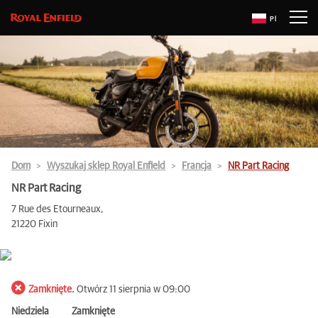
Pl
Dom
Wyszukaj sklep Royal Enfield
Francja
NR Part Racing
NR Part Racing
7 Rue des Etourneaux,
21220 Fixin
Zamknięte.
Otwórz 11 sierpnia w 09:00
Niedziela
Zamknięte