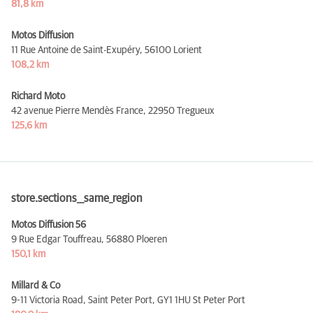
81,8 km
Motos Diffusion
11 Rue Antoine de Saint-Exupéry,
56100 Lorient
108,2 km
Richard Moto
42 avenue Pierre Mendès France,
22950 Tregueux
125,6 km
store.sections__same_region
Motos Diffusion 56
9 Rue Edgar Touffreau,
56880 Ploeren
150,1 km
Millard & Co
9-11 Victoria Road, Saint Peter Port,
GY1 1HU St Peter Port