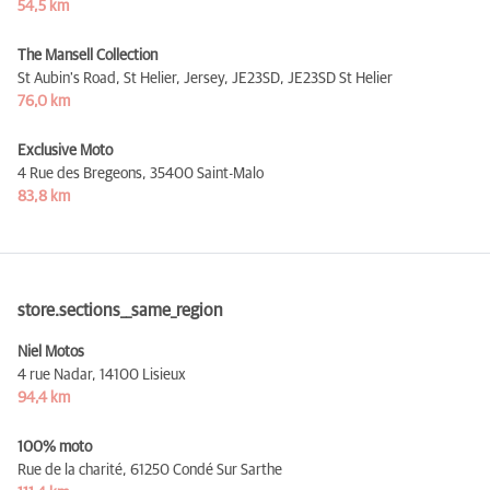
54,5 km
The Mansell Collection
St Aubin's Road, St Helier, Jersey, JE23SD,
JE23SD St Helier
76,0 km
Exclusive Moto
4 Rue des Bregeons,
35400 Saint-Malo
83,8 km
store.sections__same_region
Niel Motos
4 rue Nadar,
14100 Lisieux
94,4 km
100% moto
Rue de la charité,
61250 Condé Sur Sarthe