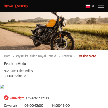
Pl
Dom
Wyszukaj sklep Royal Enfield
Francja
Evasion Moto
Evasion Moto
864 Rue Julles Valles,
50000 Saint Lo
Zamknięte.
Otwarte o 09:00
Czwartek
09:00-12:00
14:00-19:00