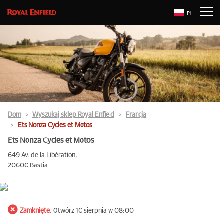
Pl
Dom
Wyszukaj sklep Royal Enfield
Francja
Ets Nonza Cycles et Motos
Ets Nonza Cycles et Motos
649 Av. de la Libération,
20600 Bastia
Zamknięte.
Otwórz 10 sierpnia w 08:00