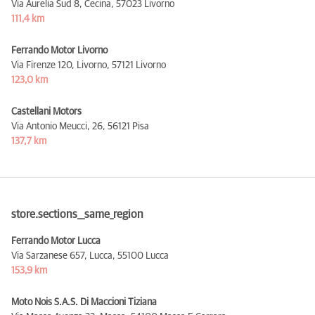
Via Aurelia Sud 8, Cecina,
57023 Livorno
111,4 km
Ferrando Motor Livorno
Via Firenze 120, Livorno,
57121 Livorno
123,0 km
Castellani Motors
Via Antonio Meucci, 26,
56121 Pisa
137,7 km
store.sections__same_region
Ferrando Motor Lucca
Via Sarzanese 657, Lucca,
55100 Lucca
153,9 km
Moto Nois S.A.S. Di Maccioni Tiziana