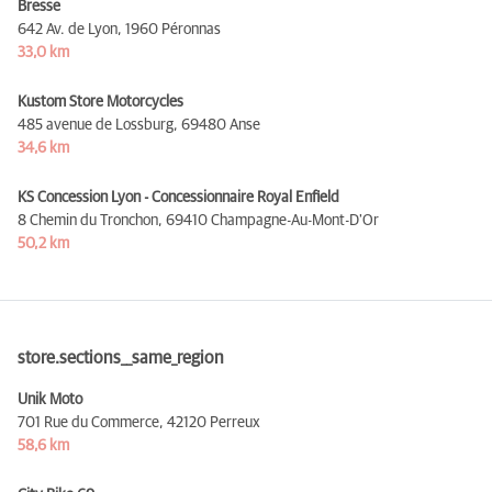
Bresse
642 Av. de Lyon,
1960 Péronnas
33,0 km
Kustom Store Motorcycles
485 avenue de Lossburg,
69480 Anse
34,6 km
KS Concession Lyon - Concessionnaire Royal Enfield
8 Chemin du Tronchon,
69410 Champagne-Au-Mont-D'Or
50,2 km
store.sections__same_region
Unik Moto
701 Rue du Commerce,
42120 Perreux
58,6 km