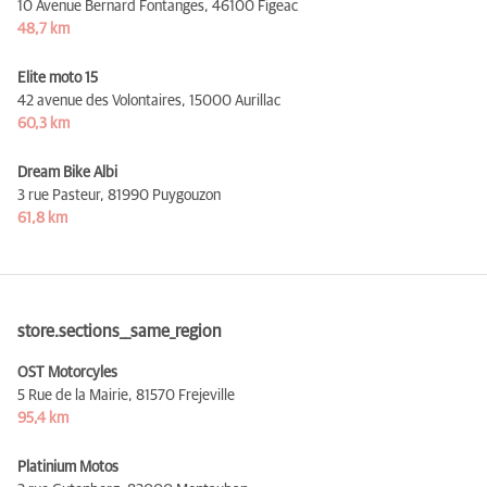
10 Avenue Bernard Fontanges,
46100 Figeac
48,7 km
Elite moto 15
42 avenue des Volontaires,
15000 Aurillac
60,3 km
Dream Bike Albi
3 rue Pasteur,
81990 Puygouzon
61,8 km
store.sections__same_region
OST Motorcyles
5 Rue de la Mairie,
81570 Frejeville
95,4 km
Platinium Motos