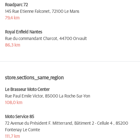
Roadparc 72
145 Rue Etienne Falconet,
72100 Le Mans
79,4 km
Royal Enfield Nantes
Rue du commandant Charcot,
44700 Orvault
86,3 km
store.sections__same_region
Le Brasseur Moto Center
Rue Paul Emile Victor,
85000 La Roche-Sur-Yon
108,0 km
Moto Service 85
72 Avenue du Président F. Mitterrand, Bâtiment 2 - Cellule 4 ,
85200
Fontenay Le Comte
111,7 km