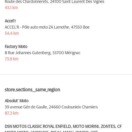
Route des Chardonnerets,
24100 Saint Laurent Des Vignes
43,1 km
Accel’r
ACCEL’R - Pôle auto moto ZA Lamothe,
47550 Boe
54,4 km
Factory Moto
8 Rue Johannes Gutenberg,
33700 Mérignac
73,9 km
store.sections__same_region
Absolut' Moto
39 avenue Gén de Gaulle,
24660 Coulounieix Chamiers
87,3 km
DSN MOTOS CLASSIC ROYAL ENFIELD, MOTO MORINI, ZONTES, CF