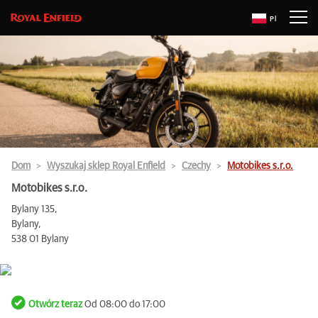
Pl
Dom
Wyszukaj sklep Royal Enfield
Czechy
Motobikes s.r.o.
Motobikes s.r.o.
Bylany 135,
Bylany,
538 01 Bylany
Otwórz teraz
Od 08:00 do 17:00