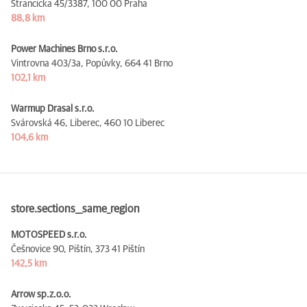
Strancicka 45/3387,
100 00 Praha
88,8 km
Power Machines Brno s.r.o.
Vintrovna 403/3a, Popůvky,
664 41 Brno
102,1 km
Warmup Drasal s.r.o.
Svárovská 46, Liberec,
460 10 Liberec
104,6 km
store.sections__same_region
MOTOSPEED s.r.o.
Češnovice 90, Pištín,
373 41 Pištín
142,5 km
Arrow sp.z.o.o.