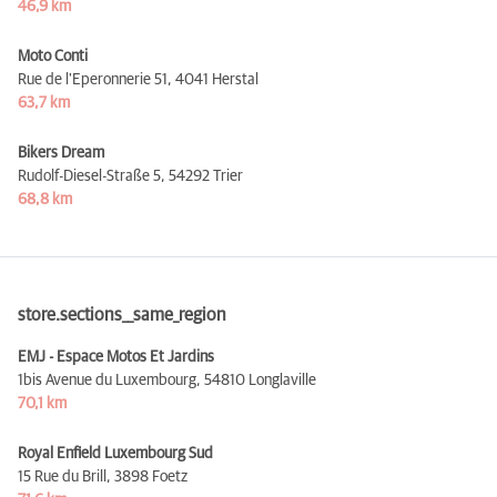
46,9 km
Moto Conti
Rue de l'Eperonnerie 51,
4041 Herstal
63,7 km
Bikers Dream
Rudolf-Diesel-Straße 5,
54292 Trier
68,8 km
store.sections__same_region
EMJ - Espace Motos Et Jardins
1bis Avenue du Luxembourg,
54810 Longlaville
70,1 km
Royal Enfield Luxembourg Sud
15 Rue du Brill,
3898 Foetz