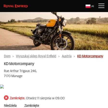
Pl
Dom
Wyszukaj sklep Royal Enfield
Austria
KD Motorcompany
KD Motorcompany
Rue Arthur Trigaux 246,
7170 Manage
Zamknięte.
Otwórz 11 sierpnia w 09:00
Niedziela
Zamknięte