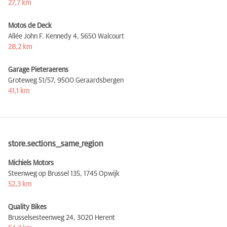
27,7 km
Motos de Deck
Allée John F. Kennedy 4,
5650 Walcourt
28,2 km
Garage Pieteraerens
Groteweg 51/57,
9500 Geraardsbergen
41,1 km
store.sections__same_region
Michiels Motors
Steenweg op Brussel 135,
1745 Opwijk
52,3 km
Quality Bikes
Brusselsesteenweg 24,
3020 Herent