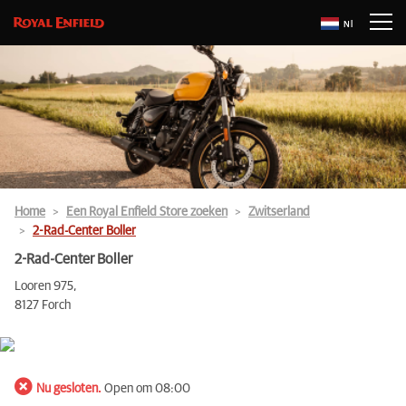
Nl
Home
Een Royal Enfield Store zoeken
Zwitserland
2-Rad-Center Boller
2-Rad-Center Boller
Looren 975,
8127 Forch
Nu gesloten.
Open om 08:00