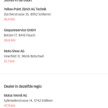
Stores in de buurt
Yellow-Point Zürich AG Technik
Zürcherstrasse 35,
8952 Schlieren
16,4 km
Gespannservice GmbH
Botzen 17,
8416 Flaach
26,6 km
Moto-Show AG
Innerfeld 31,
9606 Bütschwil
31,7 km
Dealer in dezelfde regio
Motos Wernli AG
Safenwilerstrasse 14,
5742 Kölliken
47,9 km