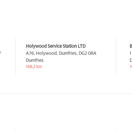
Holywood Service Station LTD
B
Y
A76, Holywood, Dumfries,
DG2 0RA
1
Dumfries
D
168,2 km
1