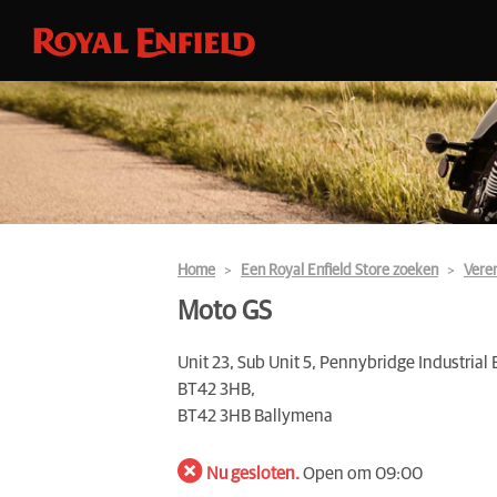
Home
Een Royal Enfield Store zoeken
Veren
Moto GS
Unit 23, Sub Unit 5, Pennybridge Industrial
BT42 3HB,
BT42 3HB Ballymena
Nu gesloten.
Open om 09:00