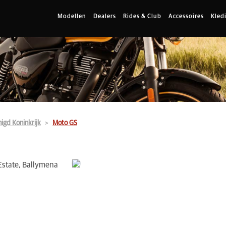
Modellen
Dealers
Rides & Club
Accessoires
Kled
igd Koninkrijk
Moto GS
 Estate, Ballymena