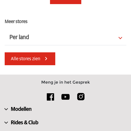
Meer stores
Per land
Denemarken
Isle of Man
Alle stores zien
Roemenië
Cyprus
Bulgarije
Verenigde Arabische Emiraten
Meng je in het Gesprek
Jersey
Zuid-Afrika
Verenigd Koninkrijk
Kroatië
Modellen
Hongarije
Estland
Rides & Club