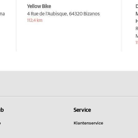
Yellow Bike
D
ana
4 Rue de l'Aubisque,
64320 Bizanos
M
112,4 km
H
R
1
ub
Service
b
Klantenservice