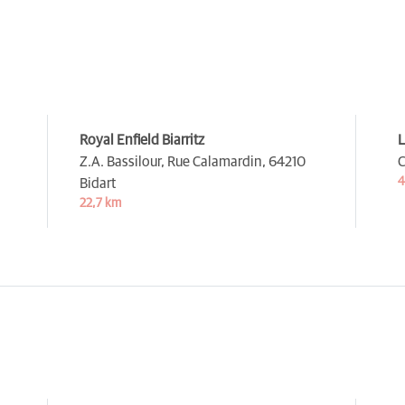
Royal Enfield Biarritz
Z.A. Bassilour, Rue Calamardin,
64210
C
4
Bidart
22,7 km