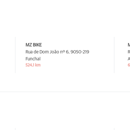
MZ BIKE
M
Rua de Dom João nº 6,
9050-219
R
Funchal
A
524,1 km
6