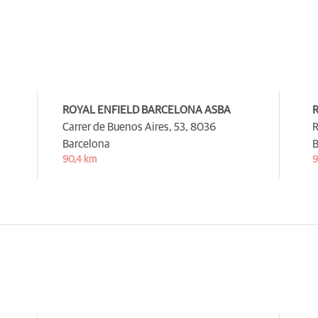
ROYAL ENFIELD BARCELONA ASBA
Carrer de Buenos Aires, 53,
8036
R
Barcelona
B
90,4 km
9