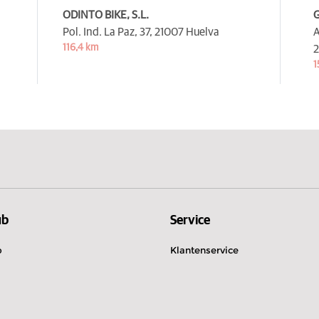
ODINTO BIKE, S.L.
Pol. Ind. La Paz, 37,
21007 Huelva
A
116,4 km
2
1
ub
Service
b
Klantenservice