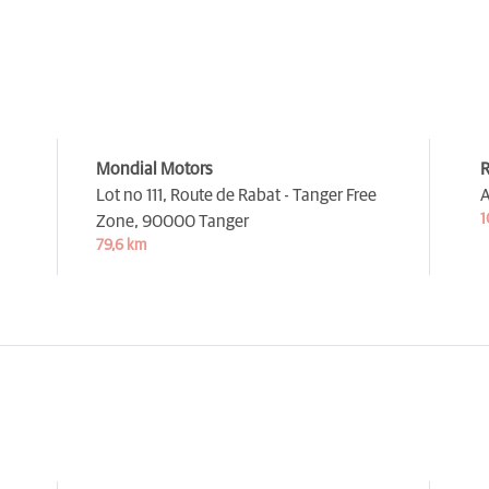
Mondial Motors
R
Lot no 111, Route de Rabat - Tanger Free
A
1
Zone,
90000 Tanger
79,6 km