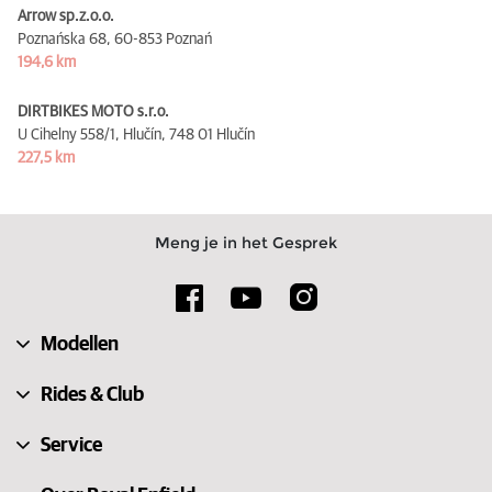
Arrow sp.z.o.o.
Poznańska 68,
60-853 Poznań
194,6 km
DIRTBIKES MOTO s.r.o.
U Cihelny 558/1, Hlučín,
748 01 Hlučín
227,5 km
Meng je in het Gesprek
Modellen
Rides & Club
Service