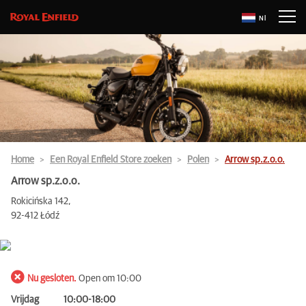
Nl
Home
Een Royal Enfield Store zoeken
Polen
Arrow sp.z.o.o.
Arrow sp.z.o.o.
Rokicińska 142,
92-412 Łódź
Nu gesloten.
Open om 10:00
Vrijdag
10:00-18:00