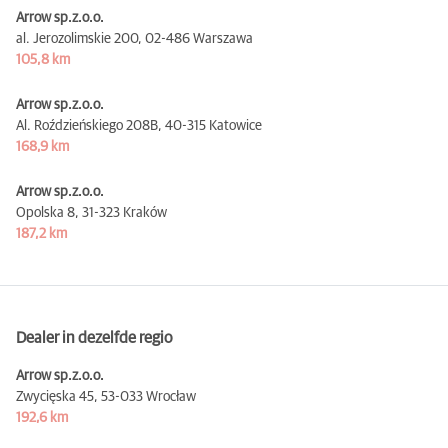
Arrow sp.z.o.o.
al. Jerozolimskie 200,
02-486 Warszawa
105,8 km
Arrow sp.z.o.o.
Al. Roździeńskiego 208B,
40-315 Katowice
168,9 km
Arrow sp.z.o.o.
Opolska 8,
31-323 Kraków
187,2 km
Dealer in dezelfde regio
Arrow sp.z.o.o.
Zwycięska 45,
53-033 Wrocław
192,6 km