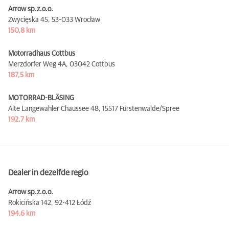
Arrow sp.z.o.o.
Zwycięska 45,
53-033 Wrocław
150,8 km
Motorradhaus Cottbus
Merzdorfer Weg 4A,
03042 Cottbus
187,5 km
MOTORRAD-BLÄSING
Alte Langewahler Chaussee 48,
15517 Fürstenwalde/Spree
192,7 km
Dealer in dezelfde regio
Arrow sp.z.o.o.
Rokicińska 142,
92-412 Łódź
194,6 km