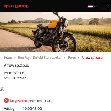
Nl
Home
Een Royal Enfield Store zoeken
Polen
Arrow sp.z.o.o.
Arrow sp.z.o.o.
Poznańska 68,
60-853 Poznań
Nu gesloten.
Open om 10:00
Vrijdag
10:00-18:00