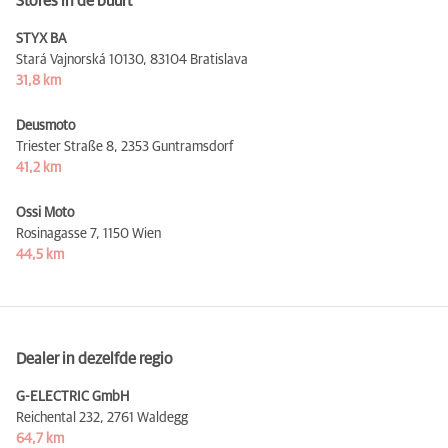
Stores in de buurt
STYX BA
Stará Vajnorská 10130,
83104 Bratislava
31,8 km
Deusmoto
Triester Straße 8,
2353 Guntramsdorf
41,2 km
Ossi Moto
Rosinagasse 7,
1150 Wien
44,5 km
Dealer in dezelfde regio
G-ELECTRIC GmbH
Reichental 232,
2761 Waldegg
64,7 km