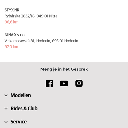
STYX NR
Rybárska 2832/18,
949 01 Nitra
96,6 km
NINA-X s.r.o
Velkomoravská 81, Hodonín,
695 01 Hodonín
97,0 km
Meng je in het Gesprek
Modellen
Rides & Club
Service