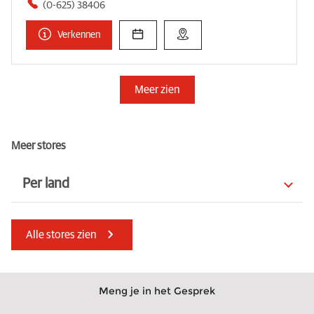
(0-625) 38406
Verkennen
Meer zien
Meer stores
Per land
Slovenië
Bulgarije
Alle stores zien
Hongarije
Noorwegen
India
Mauritius
Meng je in het Gesprek
Servië
Turkije