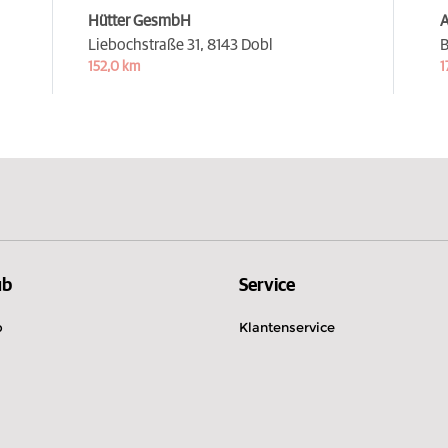
Hütter GesmbH
A
Liebochstraße 31,
8143 Dobl
B
152,0 km
1
ub
Service
b
Klantenservice