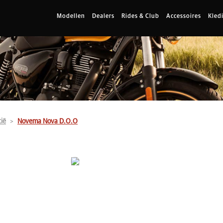
Modellen
Dealers
Rides & Club
Accessoires
Kled
ië
Novema Nova D.O.O