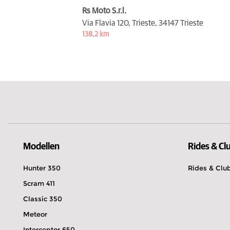
Rs Moto S.r.l.
Via Flavia 120, Trieste,
34147 Trieste
138,2 km
Modellen
Rides & Cl
Hunter 350
Rides & Clu
Scram 411
Classic 350
Meteor
Interceptor 650