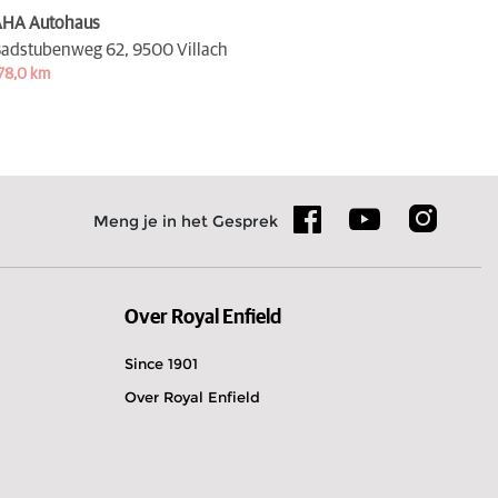
HA Autohaus
adstubenweg 62,
9500 Villach
78,0 km
Meng je in het Gesprek
Over Royal Enfield
Since 1901
Over Royal Enfield