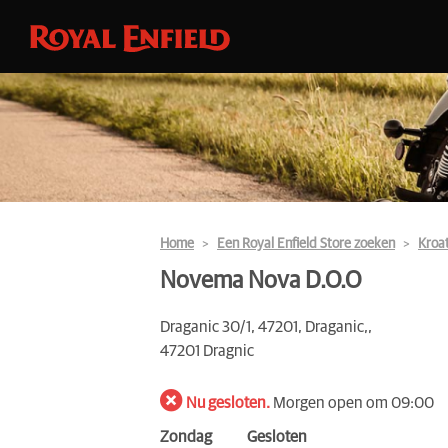
Home
Een Royal Enfield Store zoeken
Kroat
Novema Nova D.O.O
Draganic 30/1, 47201, Draganic,,
47201 Dragnic
Nu gesloten.
Morgen open om 09:00
Zondag
Gesloten