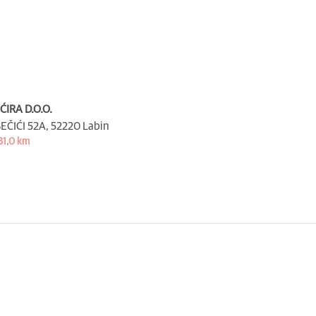
ĆIRA D.O.O.
EČIĆI 52A,
52220 Labin
31,0 km