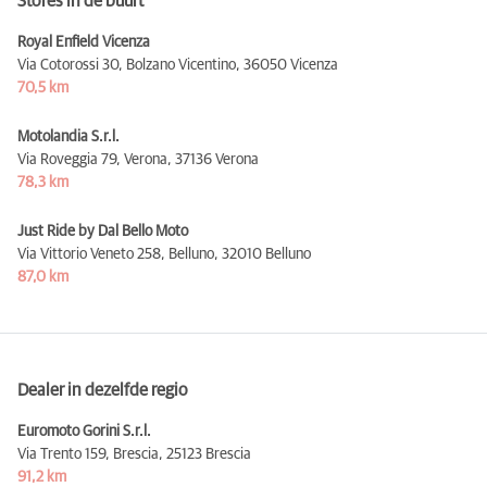
Stores in de buurt
Royal Enfield Vicenza
Via Cotorossi 30, Bolzano Vicentino,
36050 Vicenza
70,5 km
Motolandia S.r.l.
Via Roveggia 79, Verona,
37136 Verona
78,3 km
Just Ride by Dal Bello Moto
Via Vittorio Veneto 258, Belluno,
32010 Belluno
87,0 km
Dealer in dezelfde regio
Euromoto Gorini S.r.l.
Via Trento 159, Brescia,
25123 Brescia
91,2 km