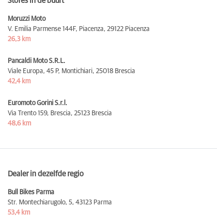
Stores in de buurt
Moruzzi Moto
V. Emilia Parmense 144F, Piacenza,
29122 Piacenza
26,3 km
Pancaldi Moto S.R.L.
Viale Europa, 45 P, Montichiari,
25018 Brescia
42,4 km
Euromoto Gorini S.r.l.
Via Trento 159, Brescia,
25123 Brescia
48,6 km
Dealer in dezelfde regio
Bull Bikes Parma
Str. Montechiarugolo, 5,
43123 Parma
53,4 km